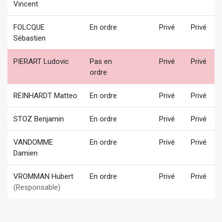
Vincent
FOLCQUE
En ordre
Privé
Privé
Sébastien
PIERART Ludovic
Pas en
Privé
Privé
ordre
REINHARDT Matteo
En ordre
Privé
Privé
STOZ Benjamin
En ordre
Privé
Privé
VANDOMME
En ordre
Privé
Privé
Damien
VROMMAN Hubert
En ordre
Privé
Privé
(Responsable)