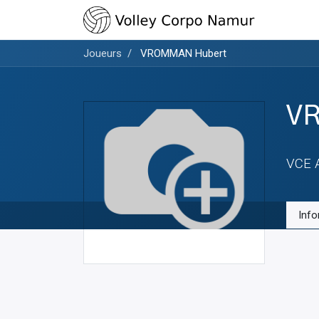
Joueurs
VROMMAN Hubert
V
VCE 
Info