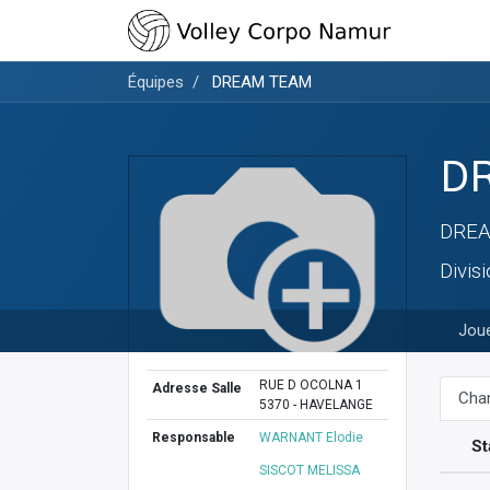
Équipes
DREAM TEAM
D
DRE
Divis
Jou
RUE D OCOLNA 1
Adresse Salle
Cha
5370 - HAVELANGE
Responsable
WARNANT Elodie
St
SISCOT MELISSA