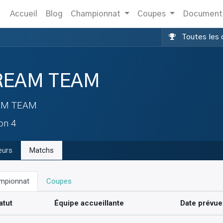
Accueil
Blog
Championnat
Coupes
Document
Toutes les 
REAM TEAM
AM TEAM
ion 4
eurs
Matchs
mpionnat
Coupes
atut
Équipe accueillante
Date prévue 