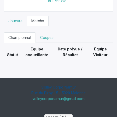
DETRY David
Joueurs
Matchs
Championnat
Coupes
Équipe
Date prévue /
Équipe
Statut
accueillante
Résultat
Visiteur
Volley Corpo Namur
Rue du Piroy 15 - 5020 Malonne
volleycorponamur@gmail.com