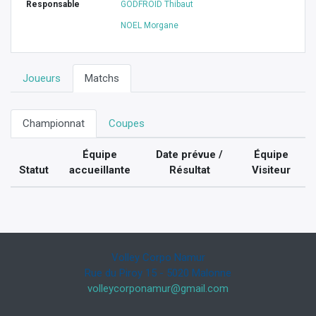
Responsable
GODFROID Thibaut
NOEL Morgane
Joueurs
Matchs
Championnat
Coupes
Équipe
Date prévue /
Équipe
Statut
accueillante
Résultat
Visiteur
Volley Corpo Namur
Rue du Piroy 15 - 5020 Malonne
volleycorponamur@gmail.com