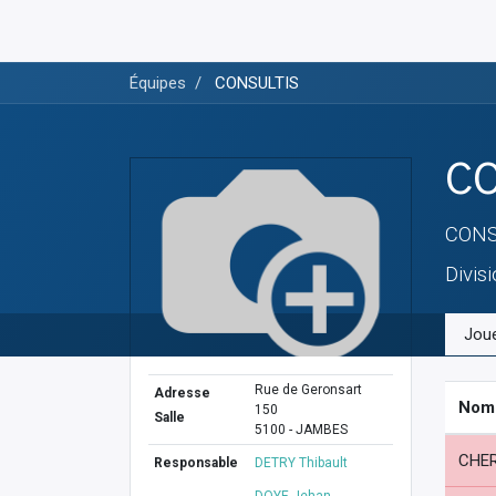
Équipes
CONSULTIS
CO
CONS
Divis
Jou
Rue de Geronsart
Adresse
Nom
150
Salle
5100 - JAMBES
CHER
Responsable
DETRY Thibault
DOYE Jehan