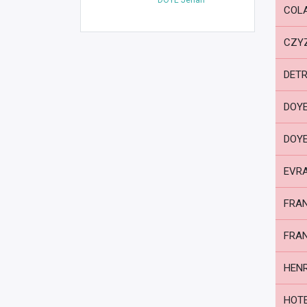
COLA
CZY
DETR
DOYE
DOYE
EVRA
FRAN
FRAN
HENR
HOTE