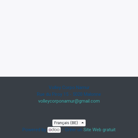
Volley Corpo Namur
Rue du Piroy 15 - 5020 Malonne
volleycorponamur@gmail.com
Français (BE)
Powered by
- Créer un
Site Web gratuit