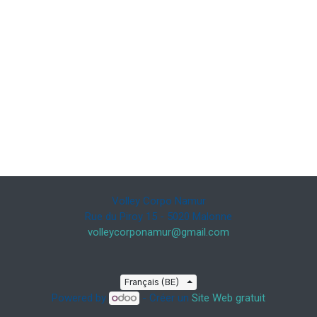
Volley Corpo Namur
Rue du Piroy 15 - 5020 Malonne
volleycorponamur@gmail.com
Français (BE)
Powered by
- Créer un
Site Web gratuit