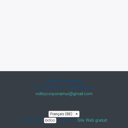
Volley Corpo Namur
Rue du Piroy 15 - 5020 Malonne
volleycorponamur@gmail.com
Français (BE)
Powered by
- Créer un
Site Web gratuit